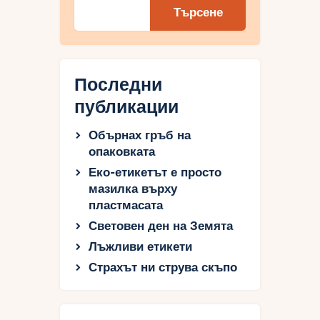
Търсене
Последни
публикации
Обърнах гръб на
опаковката
Еко-етикетът е просто
мазилка върху
пластмасата
Световен ден на Земята
Лъжливи етикети
Страхът ни струва скъпо