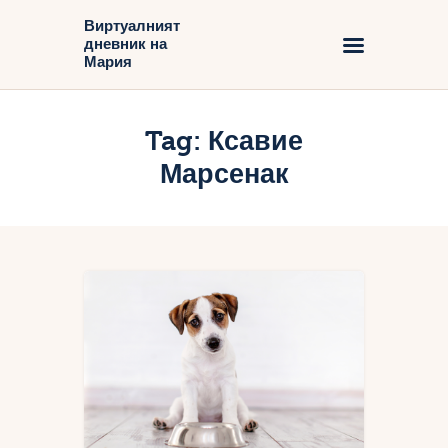
Виртуалният
дневник на
Виртуалният дневник на Мария
Мария
Начало
Tag: Ксавие
Блог
Марсенак