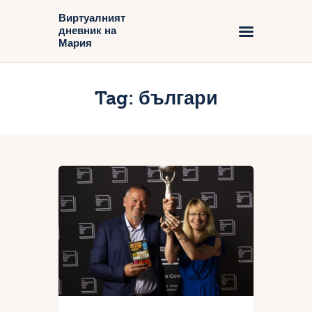
Виртуалният
дневник на
Виртуалният дневник на Мария
Мария
Начало
Tag: българи
Блог