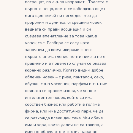
посрещат, по акъла изпращат“. Тоалета е
първото нещо, което се забелязва още в
мига щом някой ни погледне. Без да
пророним и думичка, отсрещния човек
веднага си прави асоциация и си
създава впечатление за това какъв
човек сме. Разбира се след като
започнем да комуникираме с него,
първото впечатление почти никога не е
правилно и в повечето случаи се оказва
коренно различно. Когато видим добре
облечен човек – с риза, панталон, сако,
обувки, скъп часовник, парфюм и т.н. ние
веднага си правим извод, че явно е
интелигентен човек, който си има
собствен бизнес или работи в голяма
фирма, или има достатъчно пари, че да
се разхожда всеки ден така. Уви обаче
има и хора, които далеч не са такива, а
именно облеклото е техния параван