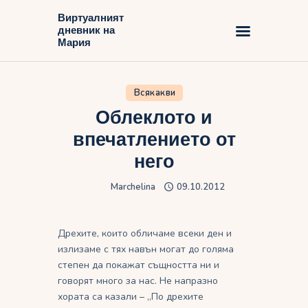
Виртуалният
дневник на
Виртуалният дневник на Мария
Мария
Начало
Всякакви
Блог
Облеклото и
впечатлението от
него
Marchelina
09.10.2012
Дрехите, които обличаме всеки ден и
излизаме с тях навън могат до голяма
степен да покажат същността ни и
говорят много за нас. Не напразно
хората са казали – „По дрехите