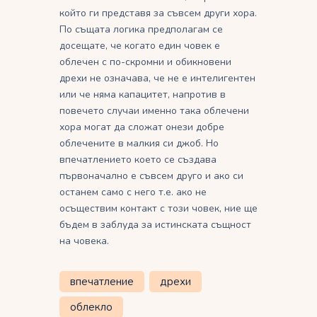
който ги представя за съвсем други хора.
По същата логика предполагам се
досещате, че когато един човек е
облечен с по-скромни и обикновени
дрехи не означава, че не е интелигентен
или че няма капацитет, напротив в
повечето случаи именно така облечени
хора могат да сложат онези добре
облечените в малкия си джоб. Но
впечатлението което се създава
първоначално е съвсем друго и ако си
останем само с него т.е. ако не
осъществим контакт с този човек, ние ще
бъдем в заблуда за истинската същност
на човека.
впечатление
дрехи
облекло