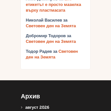
етикетът е просто мазилка
върху пластмасата
Николай Василев
за
Световен ден на Земята
Добромир Тодоров
за
Световен ден на Земята
Тодор Радев
за
Световен
ден на Земята
Архив
август 2026