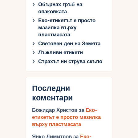
Обърнах гръб на
опаковката
Еко-етикетът е просто
мазилка върху
пластмасата
Световен ден на Земята
Лъжливи етикети
Страхът ни струва скъпо
Последни
коментари
Божидар Христов
за
Еко-
етикетът е просто мазилка
върху пластмасата
Янко Димитров
за
Еко-