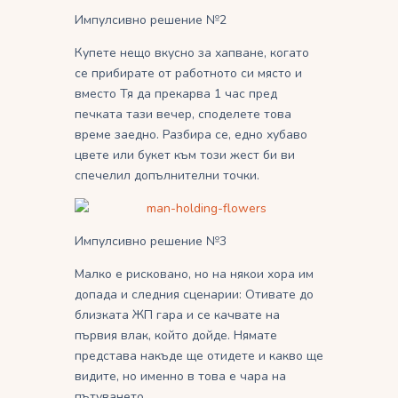
Импулсивно решение №2
Купете нещо вкусно за хапване, когато
се прибирате от работното си място и
вместо Тя да прекарва 1 час пред
печката тази вечер, споделете това
време заедно. Разбира се, едно хубаво
цвете или букет към този жест би ви
спечелил допълнителни точки.
Импулсивно решение №3
Малко е рисковано, но на някои хора им
допада и следния сценарии: Отивате до
близката ЖП гара и се качвате на
първия влак, който дойде. Нямате
представа накъде ще отидете и какво ще
видите, но именно в това е чара на
пътуването.