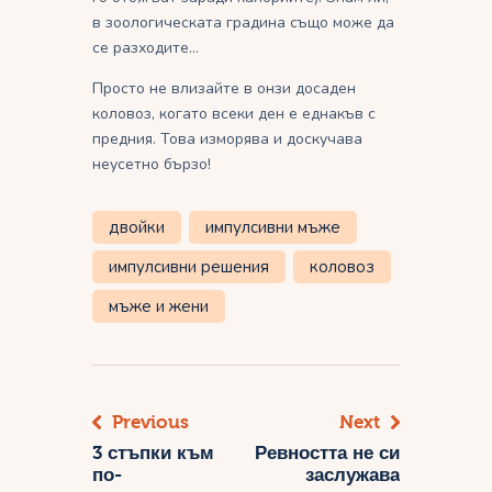
в зоологическата градина също може да
се разходите…
Просто не влизайте в онзи досаден
коловоз, когато всеки ден е еднакъв с
предния. Това изморява и доскучава
неусетно бързо!
двойки
импулсивни мъже
импулсивни решения
коловоз
мъже и жени
Previous
Next
Навигация
3 стъпки към
Ревността не си
по-
заслужава