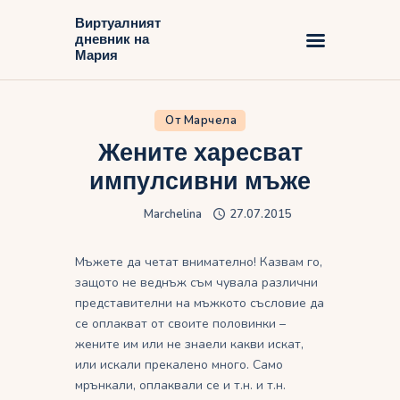
Виртуалният
дневник на
Виртуалният дневник на Мария
Мария
Начало
От Марчела
Блог
Жените харесват
импулсивни мъже
Marchelina
27.07.2015
Мъжете да четат внимателно! Казвам го,
защото не веднъж съм чувала различни
представителни на мъжкото съсловие да
се оплакват от своите половинки –
жените им или не знаели какви искат,
или искали прекалено много. Само
мрънкали, оплаквали се и т.н. и т.н.