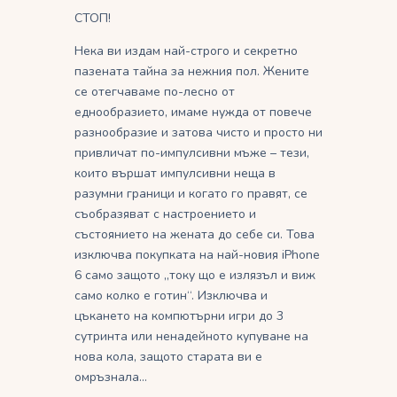
СТОП!
Нека ви издам най-строго и секретно
пазената тайна за нежния пол. Жените
се отегчаваме по-лесно от
еднообразието, имаме нужда от повече
разнообразие и затова чисто и просто ни
привличат по-импулсивни мъже – тези,
които вършат импулсивни неща в
разумни граници и когато го правят, се
съобразяват с настроението и
състоянието на жената до себе си. Това
изключва покупката на най-новия iPhone
6 само защото „току що е излязъл и виж
само колко е готин“. Изключва и
цъкането на компютърни игри до 3
сутринта или ненадейното купуване на
нова кола, защото старата ви е
омръзнала…