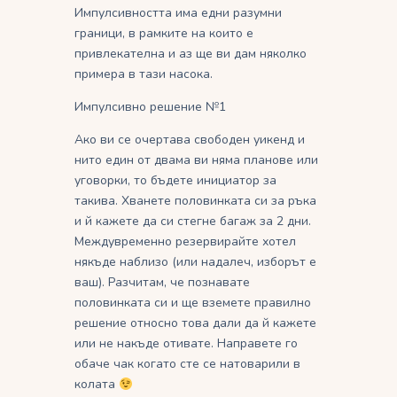
Импулсивността има едни разумни
граници, в рамките на които е
привлекателна и аз ще ви дам няколко
примера в тази насока.
Импулсивно решение №1
Ако ви се очертава свободен уикенд и
нито един от двама ви няма планове или
уговорки, то бъдете инициатор за
такива. Хванете половинката си за ръка
и й кажете да си стегне багаж за 2 дни.
Междувременно резервирайте хотел
някъде наблизо (или надалеч, изборът е
ваш). Разчитам, че познавате
половинката си и ще вземете правилно
решение относно това дали да й кажете
или не накъде отивате. Направете го
обаче чак когато сте се натоварили в
колата