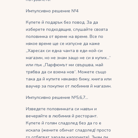
Импулсивно решение №4
Купете й подарък без повод. За да
изберете подходящия, слушайте своята
половинка от време на време. Все по
някое време ще се изпусне да каже
„Харесах си една чанта в еди-кой-си
магазин, но не знам защо не си я купих…“
или пък „Парфюмът ми свършва, май
трябва да си взема нов“. Можете също
така да й купите някакво бижу, книга или
ваучер за покупки от любимия й магазин.
Импулсивно решение №5,6,7…
Изведете половинката си навън и
вечеряйте в любимия й ресторант.
Купете й голям сладолед без да го е
искала (жените обичат сладолед! просто
го отбягват заради калориите). Знам ли,