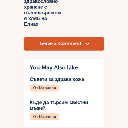
здравословно
хранене с
пълнозърнести
я хляб на
Елиаз
Leave a Comment
You May Also Like
Съвети за здрава кожа
От Марчела
Къде да търсим свестни
мъже?
От Марчела