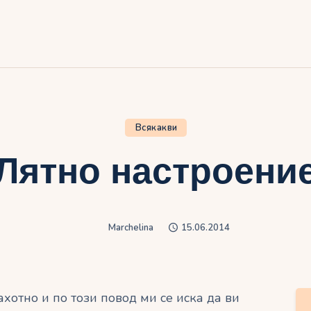
ачало
лог
иртуалният дневник на Мар
Всякакви
Лятно настроени
Marchelina
15.06.2014
ахотно и по този повод ми се иска да ви