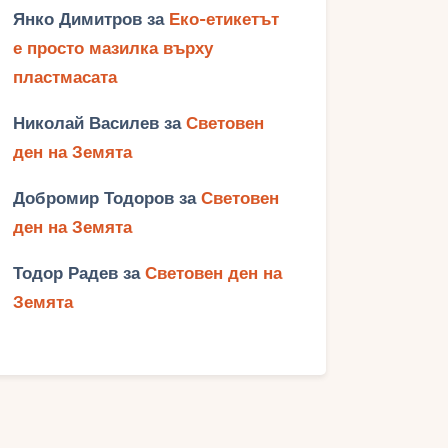
Янко Димитров
за
Еко-етикетът
е просто мазилка върху
пластмасата
Николай Василев
за
Световен
ден на Земята
Добромир Тодоров
за
Световен
ден на Земята
Тодор Радев
за
Световен ден на
Земята