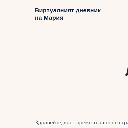
Н
Виртуалният дневник
на Мария
Б
В
Здравейте, днес времето навън е стр