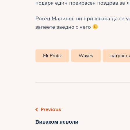
подаря един прекрасен поздрав за л
Росен Маринов ви призовава да се у
запеете заедно с него
Mr Probz
Waves
натроен
Навигация
Previous
Виваком неволи