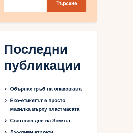
Търсене
Последни
публикации
Обърнах гръб на опаковката
Еко-етикетът е просто
мазилка върху пластмасата
Световен ден на Земята
Лъжливи етикети