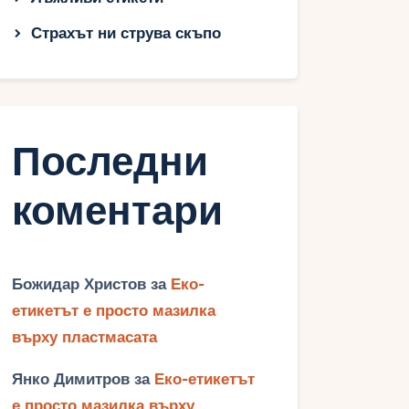
Страхът ни струва скъпо
Последни
коментари
Божидар Христов
за
Еко-
етикетът е просто мазилка
върху пластмасата
Янко Димитров
за
Еко-етикетът
е просто мазилка върху