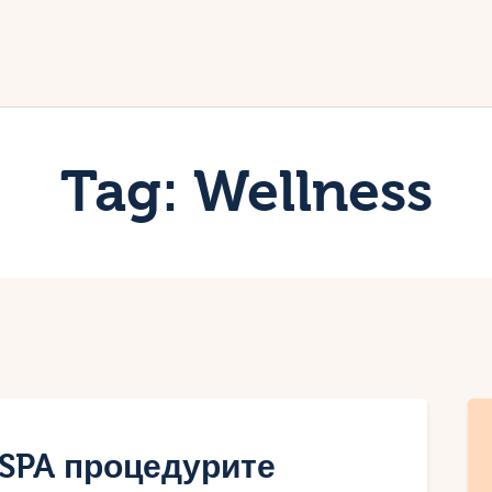
ачало
лог
иртуалният дневник на Мар
Tag: Wellness
 SPA процедурите