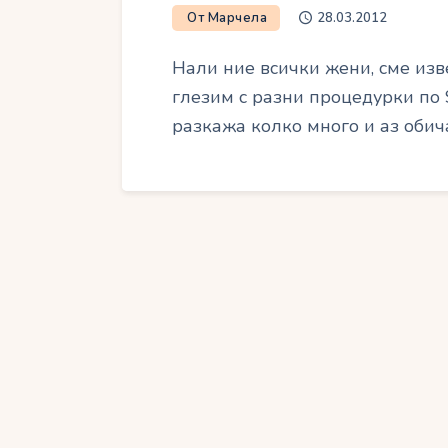
От Марчела
28.03.2012
Нали ние всички жени, сме изве
глезим с разни процедурки по 
разкажа колко много и аз оби