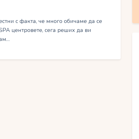
стни с факта, че много обичаме да се
SPA центровете, сега реших да ви
чам…