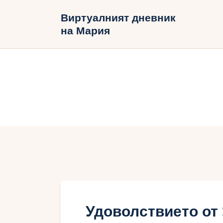
Н
Виртуалният дневник
на Мария
Б
В
Удоволствието от