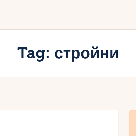
ачало
лог
иртуалният дневник на Мар
Tag: стройни