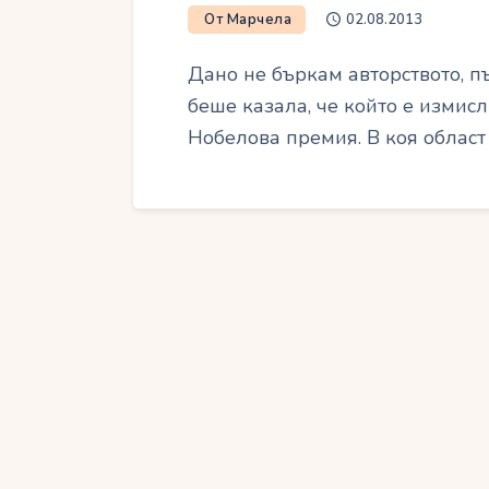
От Марчела
02.08.2013
Дано не бъркам авторството, п
беше казала, че който е измисл
Нобелова премия. В коя област