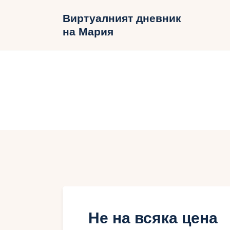
Н
Виртуалният дневник
на Мария
Б
В
Не на всяка цена