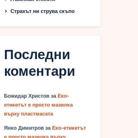
Страхът ни струва скъпо
Последни
коментари
Божидар Христов
за
Еко-
етикетът е просто мазилка
върху пластмасата
Янко Димитров
за
Еко-етикетът
е просто мазилка върху