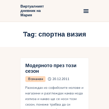
Виртуалният
дневник на
Виртуалният дневник на Мария
Мария
Начало
Tag: спортна визия
Блог
Модерното през този
сезон
Всякакви
20.12.2011
Разхождах из софийските молове и
магазини и разглеждах каква мода
излиза и какво ще се носи този
сезон, понеже трябва да си