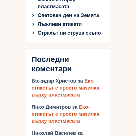
пластмасата
Световен ден на Земята
Лъжливи етикети
Страхът ни струва скъпо
Последни
коментари
Божидар Христов
за
Еко-
етикетът е просто мазилка
върху пластмасата
Янко Димитров
за
Еко-
етикетът е просто мазилка
върху пластмасата
Николай Василев
за