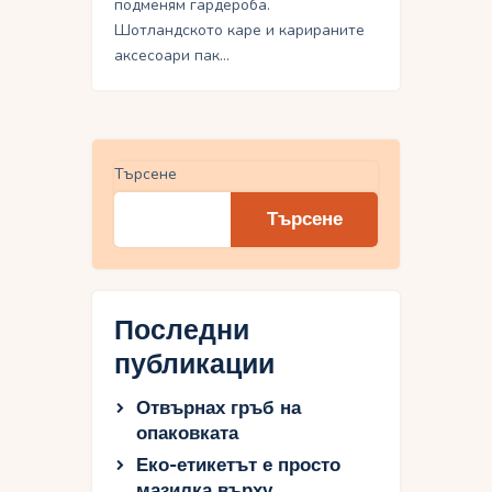
подменям гардероба.
Шотландското каре и карираните
аксесоари пак…
Търсене
Търсене
Последни
публикации
Отвърнах гръб на
опаковката
Еко-етикетът е просто
мазилка върху