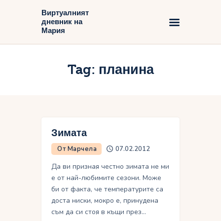
Виртуалният
дневник на
Виртуалният дневник на Мария
Мария
Начало
Tag: планина
Блог
Зимата
От Марчела
07.02.2012
Да ви призная честно зимата не ми
е от най-любимите сезони. Може
би от факта, че температурите са
доста ниски, мокро е, принудена
съм да си стоя в къщи през…