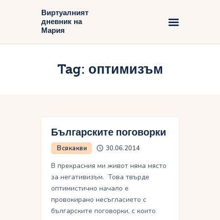
Виртуалният
дневник на
Виртуалният дневник на Мария
Мария
Начало
Tag: оптимизъм
Блог
Българските поговорки
Всякакви
30.06.2014
В прекрасния ми живот няма място
за негативизъм. Това твърде
оптимистично начало е
провокирано несъгласието с
българските поговорки, с които