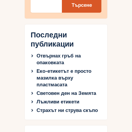
Търсене
Последни
публикации
Отвърнах гръб на
опаковката
Еко-етикетът е просто
мазилка върху
пластмасата
Световен ден на Земята
Лъжливи етикети
Страхът ни струва скъпо