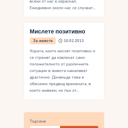
всеки от нас е израснал.
Ежедневно около нас се случват…
Мислете позитивно
За живота
10.02.2013
Хората, които мислят позитивно и
се стремят да извлекат само
положителното от различните
ситуации в живота намаляват
драстично. Донякъде това е
обяснимо предвид времената, в
които живеем, но пък от…
Търсене