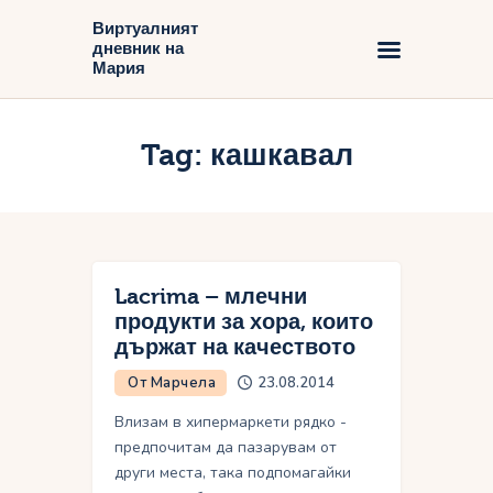
Виртуалният
дневник на
Виртуалният дневник на Мария
Мария
Начало
Tag: кашкавал
Блог
Lacrima – млечни
продукти за хора, които
държат на качеството
От Марчела
23.08.2014
Влизам в хипермаркети рядко -
предпочитам да пазарувам от
други места, така подпомагайки