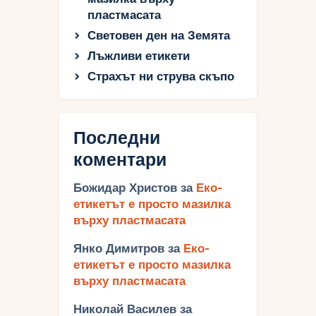
пластмасата
Световен ден на Земята
Лъжливи етикети
Страхът ни струва скъпо
Последни
коментари
Божидар Христов
за
Еко-
етикетът е просто мазилка
върху пластмасата
Янко Димитров
за
Еко-
етикетът е просто мазилка
върху пластмасата
Николай Василев
за