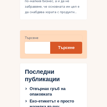
по-малкия бизнес, а и да не
забравяме, че основната им цел е
да снабдява хората с продукти…
Търсене
Търсене
Последни
публикации
Отвърнах гръб на
опаковката
Еко-етикетът е просто
мазилка върху