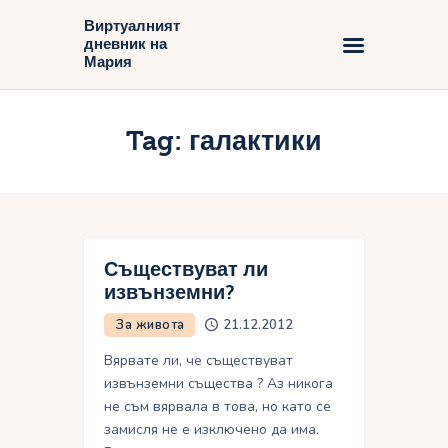
Виртуалният
дневник на
Виртуалният дневник на Мария
Мария
Начало
Tag: галактики
Блог
Съществуват ли
извънземни?
За живота
21.12.2012
Вярвате ли, че съществуват
извънземни същества ? Аз никога
не съм вярвала в това, но като се
замисля не е изключено да има.