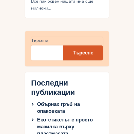
Все пак освен нашата има още
милиони…
Търсене
Търсене
Последни
публикации
Обърнах гръб на
опаковката
Еко-етикетът е просто
мазилка върху
пластмасата