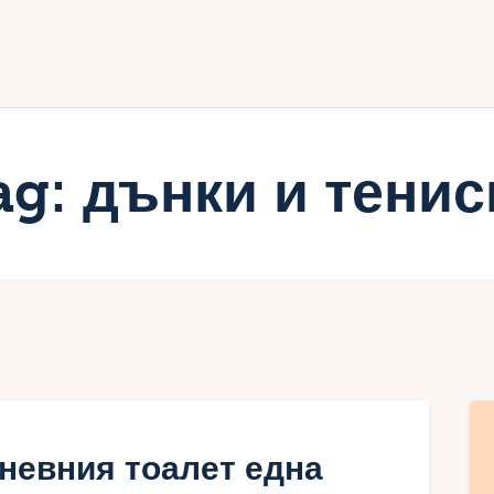
ачало
лог
иртуалният дневник на Мар
ag: дънки и тенис
невния тоалет една