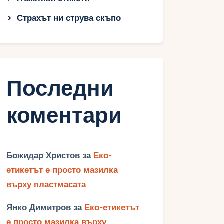
Страхът ни струва скъпо
Последни
коментари
Божидар Христов
за
Еко-
етикетът е просто мазилка
върху пластмасата
Янко Димитров
за
Еко-етикетът
е просто мазилка върху