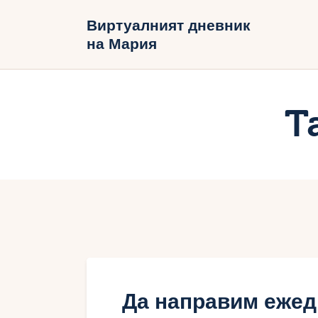
Н
Виртуалният дневник
на Мария
Б
В
T
Да направим ежед