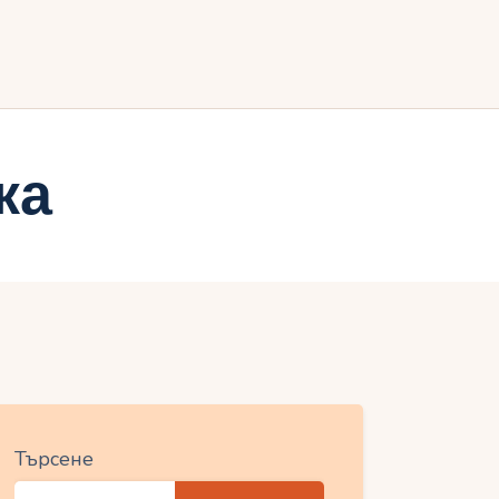
ия
ка
Търсене