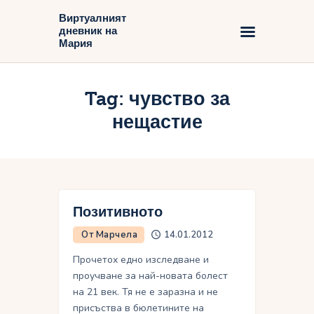
Виртуалният
дневник на
Виртуалният дневник на Мария
Мария
Начало
Tag: чувство за
Блог
нещастие
Позитивното
От Марчела
14.01.2012
Прочетох едно изследване и
проучване за най-новата болест
на 21 век. Тя не е заразна и не
присъства в бюлетините на