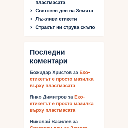
пластмасата
Световен ден на Земята
Лъжливи етикети
Страхът ни струва скъпо
Последни
коментари
Божидар Христов
за
Еко-
етикетът е просто мазилка
върху пластмасата
Янко Димитров
за
Еко-
етикетът е просто мазилка
върху пластмасата
Николай Василев
за