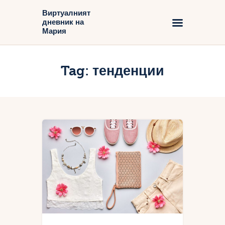
Виртуалният
дневник на
Виртуалният дневник на Мария
Мария
Начало
Tag: тенденции
Блог