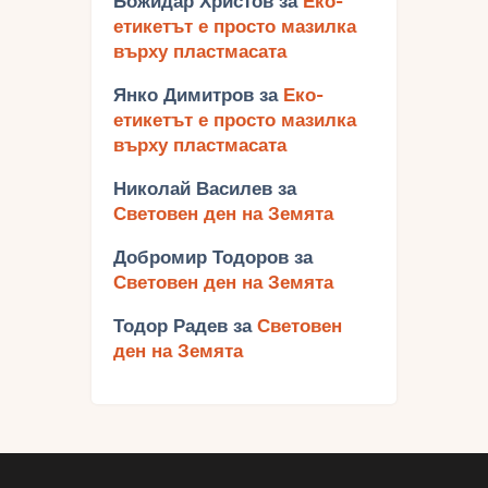
Божидар Христов
за
Еко-
етикетът е просто мазилка
върху пластмасата
Янко Димитров
за
Еко-
етикетът е просто мазилка
върху пластмасата
Николай Василев
за
Световен ден на Земята
Добромир Тодоров
за
Световен ден на Земята
Тодор Радев
за
Световен
ден на Земята