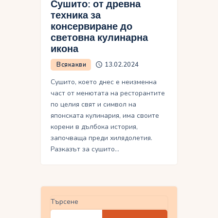
Сушито: от древна
техника за
консервиране до
световна кулинарна
икона
Всякакви
13.02.2024
Сушито, което днес е неизменна
част от менютата на ресторантите
по целия свят и символ на
японската кулинария, има своите
корени в дълбока история,
започваща преди хилядолетия.
Разказът за сушито…
Търсене