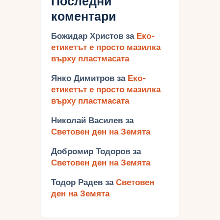
Последни
коментари
Божидар Христов
за
Еко-
етикетът е просто мазилка
върху пластмасата
Янко Димитров
за
Еко-
етикетът е просто мазилка
върху пластмасата
Николай Василев
за
Световен ден на Земята
Добромир Тодоров
за
Световен ден на Земята
Тодор Радев
за
Световен
ден на Земята