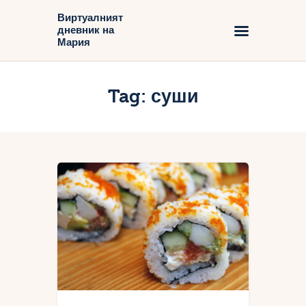
Виртуалният
дневник на
Виртуалният дневник на Мария
Мария
Начало
Tag: суши
Блог