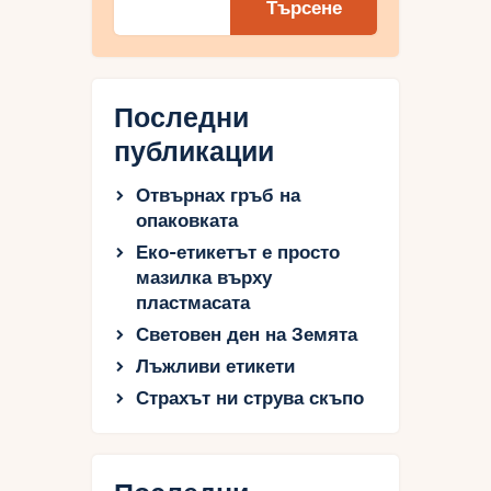
Търсене
Последни
публикации
Отвърнах гръб на
опаковката
Еко-етикетът е просто
мазилка върху
пластмасата
Световен ден на Земята
Лъжливи етикети
Страхът ни струва скъпо