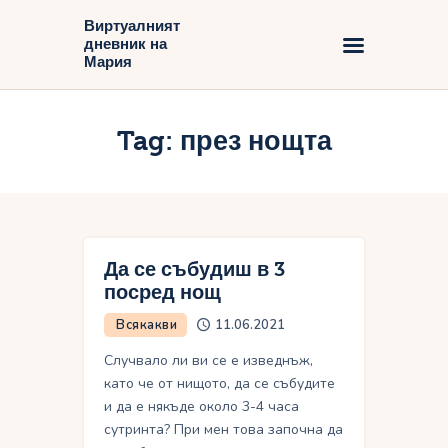
Виртуалният
дневник на
Виртуалният дневник на Мария
Мария
Начало
Tag: през нощта
Блог
Да се събудиш в 3
посред нощ
Всякакви
11.06.2021
Случвало ли ви се е изведнъж,
като че от нищото, да се събудите
и да е някъде около 3-4 часа
сутринта? При мен това започна да