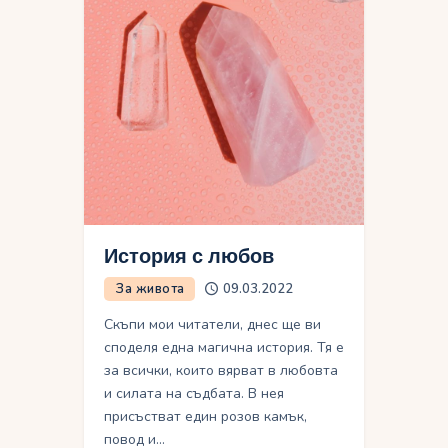
История с любов
За живота
09.03.2022
Скъпи мои читатели, днес ще ви
споделя една магична история. Тя е
за всички, които вярват в любовта
и силата на съдбата. В нея
присъстват един розов камък,
повод и…