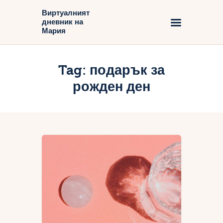
Виртуалният
дневник на
Виртуалният дневник на Мария
Мария
Начало
Tag: подарък за
Блог
рожден ден