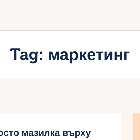
ачало
лог
иртуалният дневник на Мар
Tag: маркетинг
осто мазилка върху