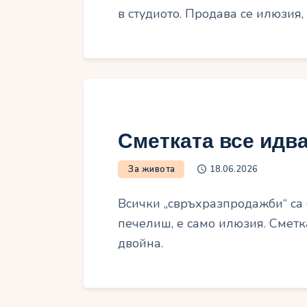
в студиото. Продава се илюзия, 
Сметката все идв
За живота
18.06.2026
Всички „свръхразпродажби“ са 
печелиш, е само илюзия. Сметк
двойна.