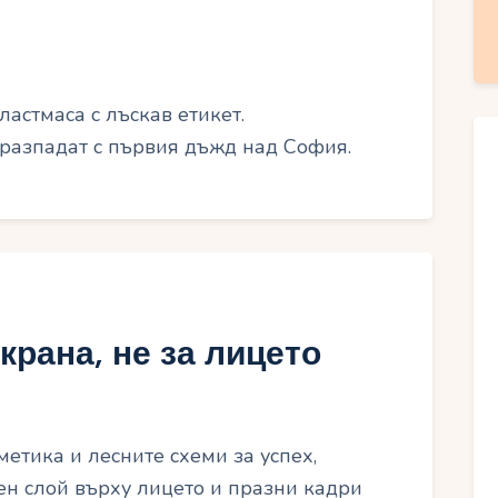
ластмаса с лъскав етикет.
 разпадат с първия дъжд над София.
крана, не за лицето
метика и лесните схеми за успех,
зен слой върху лицето и празни кадри