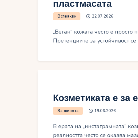
пластмасата
Всякакви
22.07.2026
„Веган“ кожата често е просто п
Претенциите за устойчивост се
Козметиката е за е
За живота
19.06.2026
В ерата на „инстаграмната“ коз
реалността често се оказва ма