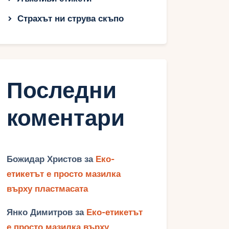
Страхът ни струва скъпо
Последни
коментари
Божидар Христов
за
Еко-
етикетът е просто мазилка
върху пластмасата
Янко Димитров
за
Еко-етикетът
е просто мазилка върху