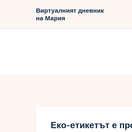
Н
Виртуалният дневник
на Мария
Б
В
Еко-етикетът е пр