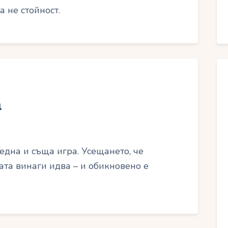
а не стойност.
а
една и съща игра. Усещането, че
ата винаги идва – и обикновено е