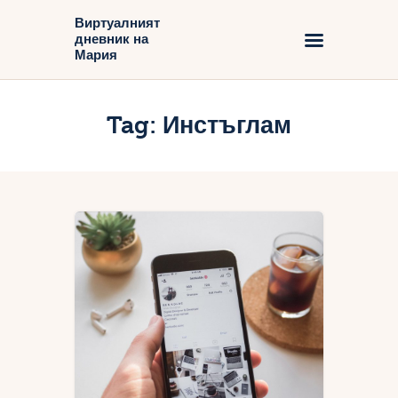
Виртуалният
дневник на
Виртуалният дневник на Мария
Мария
Начало
Tag: Инстъглам
Блог