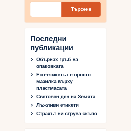
Търсене
Последни
публикации
Обърнах гръб на
опаковката
Еко-етикетът е просто
мазилка върху
пластмасата
Световен ден на Земята
Лъжливи етикети
Страхът ни струва скъпо