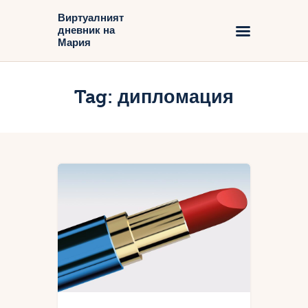
Виртуалният
дневник на
Виртуалният дневник на Мария
Мария
Начало
Tag: дипломация
Блог