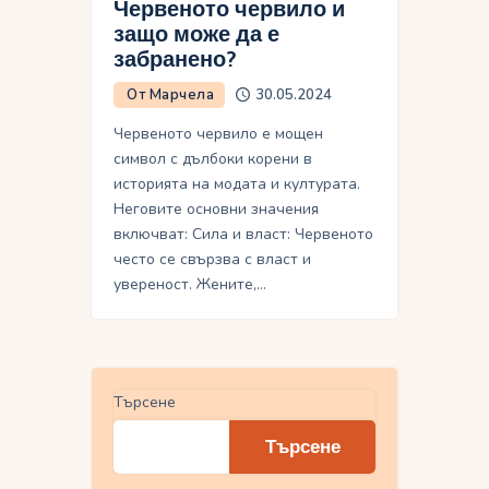
Червеното червило и
защо може да е
забранено?
От Марчела
30.05.2024
Червеното червило е мощен
символ с дълбоки корени в
историята на модата и културата.
Неговите основни значения
включват: Сила и власт: Червеното
често се свързва с власт и
увереност. Жените,…
Търсене
Търсене