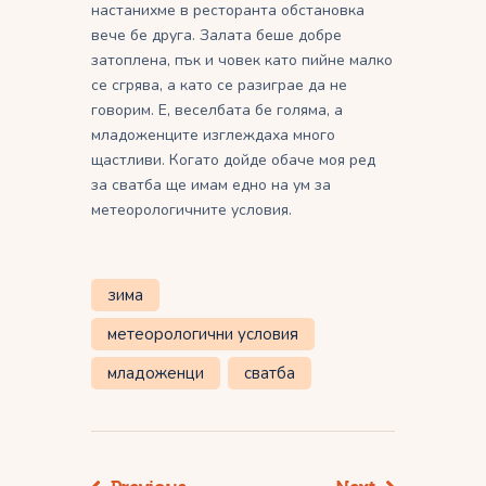
настанихме в ресторанта обстановка
вече бе друга. Залата беше добре
затоплена, пък и човек като пийне малко
се сгрява, а като се разиграе да не
говорим. Е, веселбата бе голяма, а
младоженците изглеждаха много
щастливи. Когато дойде обаче моя ред
за сватба ще имам едно на ум за
метеорологичните условия.
зима
метеорологични условия
младоженци
сватба