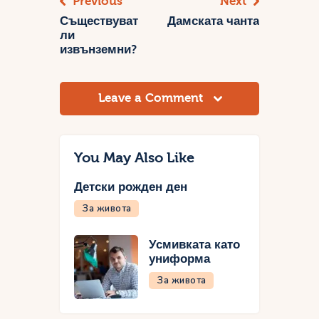
Previous
Next
Навигация
Съществуват
Дамската чанта
ли
извънземни?
Leave a Comment
You May Also Like
Детски рожден ден
За живота
Усмивката като
униформа
За живота