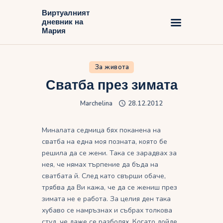
Виртуалният
дневник на
Виртуалният дневник на Мария
Мария
Начало
За живота
Блог
Сватба през зимата
Marchelina
28.12.2012
Миналата седмица бях поканена на
сватба на една моя позната, която бе
решила да се жени. Така се зарадвах за
нея, че нямах търпение да бъда на
сватбата й. След като свърши обаче,
трябва да Ви кажа, че да се жениш през
зимата не е работа. За целия ден така
хубаво се намръзнах и събрах толкова
студ, че даже се разболях. Когато дойде