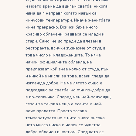
и моето време да вдигам сватба, никога
няма да я направя когато навън са
минусови температури. Иначе женитбата
мина прекрасно. Всички бяха много
красиво облечени, радваха се млади и
стари. Само, че до преди да влезем в
ресторанта, всички зъзнехме от студ, в
това число и младоженците. То няма
начин, официалните облекла, не
предпазват кой знае колко от студа, пък
и никой не мисли за това, всеки гледа да
изглежда добре. Не че лятото също е
подходящо за сватба, но пък по-добре да
е по-топличко. Според мен най-подходящ
сезон за такова нещо е есента и най-
вече пролетта. Просто тогава
температурата не е нито много висока,
нито много ниска и човек се чувства
добре облечен в костюм. След като се