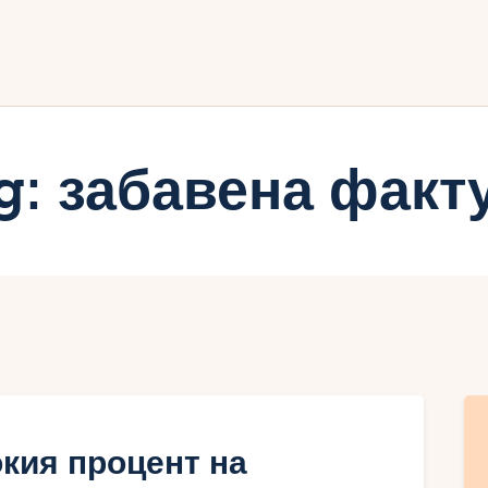
ачало
лог
иртуалният дневник на Мар
g: забавена факт
кия процент на