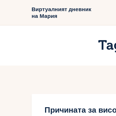
Н
Виртуалният дневник
на Мария
Б
В
Ta
Причината за висо