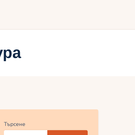
ия
ура
Търсене