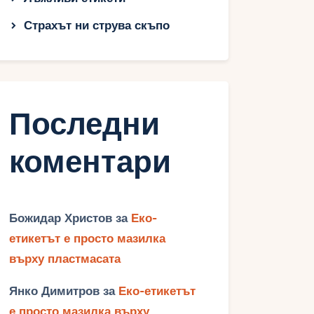
Страхът ни струва скъпо
Последни
коментари
Божидар Христов
за
Еко-
етикетът е просто мазилка
върху пластмасата
Янко Димитров
за
Еко-етикетът
е просто мазилка върху